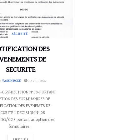
INGBE, Champion du Marché
 du transport aérien africain
), impulse une baisse
SÉCURITÉ
que des frais d’installation des
TIFICATION DES
nies aériennes au Togo.
VENEMENTS DE
SECURITE
 JUILLET 2026
R
YASSIN BODE
3 AVRIL 2026
2-CGS-DECISION N°08-PORTANT
PTION DES FORMUANIRES DE
FICATION DES EVENEMTS DE
ECURITE 1 DECISION N° 08
DG/CGS portant adoption des
formulaires...
LIRE PLUS