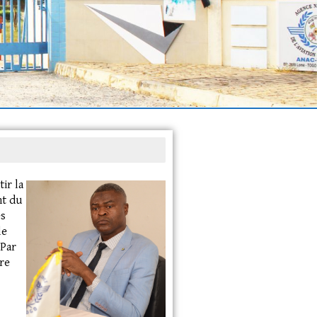
tir la
nt du
es
le
 Par
ire