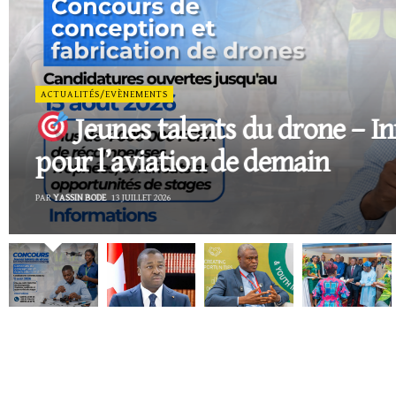
ACTUALITÉS/EVÈNEMENTS
Une réforme majeure des taux 
redevances d’aviation civile po
repositionner le ciel togolais
PAR
YASSIN BODE
9 JUILLET 2026