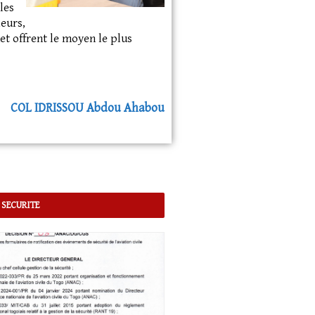
les
leurs,
et offrent le moyen le plus
COL
IDRISSOU
Abdou Ahabou
 SECURITE
VÈNEMENTS
Le Président du Conseil, Son
ence, Monsieur Faure Essozimna