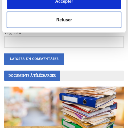
Accepter
− trois = 2
Refuser
Saisissez votre réponse en chiffres
vingt − 8 =
DOCUMENTS À TÉLÉCHARGER