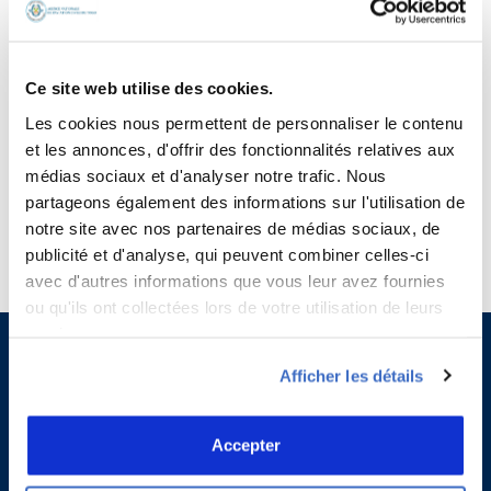
passagers d’emporter les objets suivants dans leurs bagages de soute :
substances et engins explosifs ou incendiaires susceptibles d’être utilisés
pour occasionner des blessures graves ou pour menacer la sécurité d’un
aéronef, notamment :
Ce site web utilise des cookies.
munitions
Les cookies nous permettent de personnaliser le contenu
amorce
et les annonces, d'offrir des fonctionnalités relatives aux
détonateurs et cordeaux détonants
médias sociaux et d'analyser notre trafic. Nous
mines, grenades et autres explosifs militaires
partageons également des informations sur l'utilisation de
feux d’artifice et autres articles pyrotechniques
notre site avec nos partenaires de médias sociaux, de
bombes et cartouches fumigènes
publicité et d'analyse, qui peuvent combiner celles-ci
dynamite, poudre et explosif plastique.
avec d'autres informations que vous leur avez fournies
ou qu'ils ont collectées lors de votre utilisation de leurs
services.
Afficher les détails
Accepter