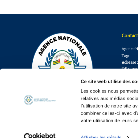
Contact
Agence Na
Togo
Adresse :
Tél :
+228
Fax :
+228
Ce site web utilise des co
E-mail 1:
E-mail 2 :
Les cookies nous permetten
E-mail 3 :
relatives aux médias socia
l'utilisation de notre site
combiner celles-ci avec d'
votre utilisation de leurs s
Copyright 2026, © ANAC-TOGO, Tous droits réservés
Afficher les détails