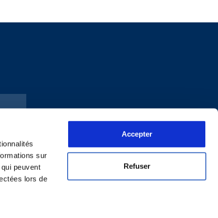
Accepter
ionnalités
formations sur
Refuser
, qui peuvent
lectées lors de