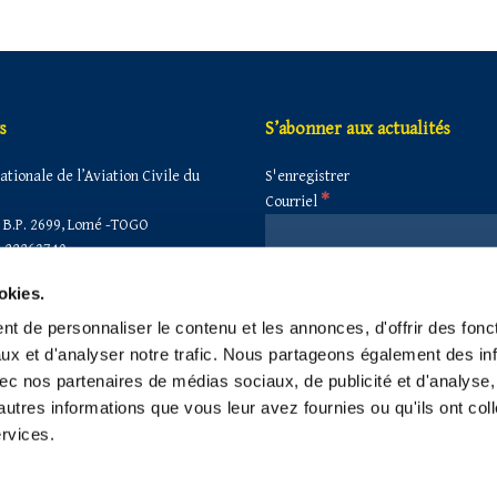
s
S’abonner aux actualités
tionale de l’Aviation Civile du
S'enregistrer
*
Courriel
B.P. 2699, Lomé -TOGO
 22263740
 22260860
okies.
secretariat@anac-togo.tg
anactogo@gmail.com
t de personnaliser le contenu et les annonces, d'offrir des fonct
anac@anac-togo.tg
ux et d'analyser notre trafic. Nous partageons également des in
 avec nos partenaires de médias sociaux, de publicité et d'analyse
autres informations que vous leur avez fournies ou qu'ils ont col
ervices.