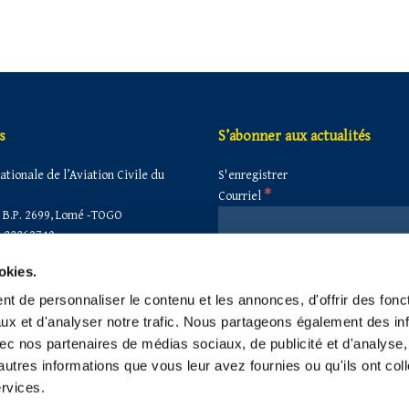
s
S’abonner aux actualités
tionale de l’Aviation Civile du
S'enregistrer
*
Courriel
B.P. 2699, Lomé -TOGO
 22263740
 22260860
okies.
secretariat@anac-togo.tg
anactogo@gmail.com
t de personnaliser le contenu et les annonces, d'offrir des fonct
anac@anac-togo.tg
ux et d'analyser notre trafic. Nous partageons également des in
 avec nos partenaires de médias sociaux, de publicité et d'analyse
autres informations que vous leur avez fournies ou qu'ils ont col
ervices.