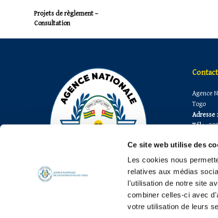
Projets de règlement –
Consultation
Contact
Agence Na
Togo
Adresse :
Tél :
+228
Fax :
+228
Ce site web utilise des co
E-mail 1:
E-mail 2 :
Les cookies nous permetten
E-mail 3 :
relatives aux médias socia
l'utilisation de notre site
combiner celles-ci avec d'
votre utilisation de leurs s