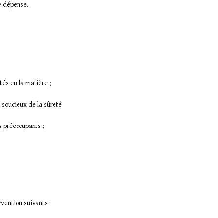
e dépense.
és en la matière ;
s soucieux de la sûreté
s préoccupants ;
rvention suivants :