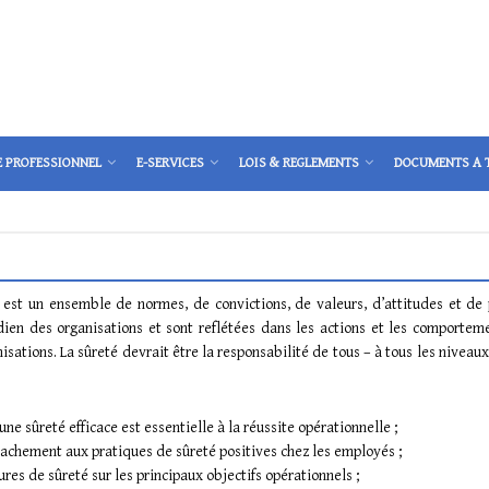
E PROFESSIONNEL
E-SERVICES
LOIS & REGLEMENTS
DOCUMENTS A 
 est un ensemble de normes, de convictions, de valeurs, d’attitudes et de 
ien des organisations et sont reflétées dans les actions et les comporteme
isations. La sûreté devrait être la responsabilité de tous – à tous les niveaux
ne sûreté efficace est essentielle à la réussite opérationnelle ;
tachement aux pratiques de sûreté positives chez les employés ;
ures de sûreté sur les principaux objectifs opérationnels ;