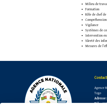
Milieu de travai
Formation
Rôle de chef de 
Compréhension
Vigilance
Systèmes de c
Intervention en
Sûreté des info
Mesures de l’ef
Contact
Agence Na
Togo
Adresse :
Tél :
+228