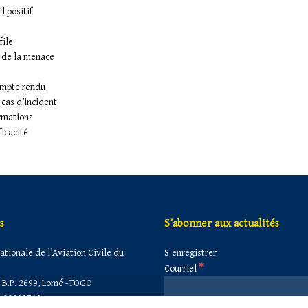
l positif
file
 de la menace
ompte rendu
 cas d’incident
rmations
ficacité
s
S’abonner aux actualités
tionale de l’Aviation Civile du
S'enregistrer
*
Courriel
B.P. 2699, Lomé -TOGO
 22263740