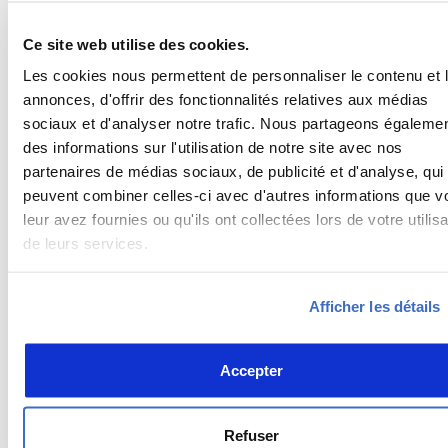
20.2 RANT 11 PART 2 - APPENDICE 1 - Certification des ANSPs
Téléchar
(2ème édition / Révision 00/ Octobre 2025)
Ce site web utilise des cookies.
20.3 RANT 11 PART 2 - APPENDICE 2 - Exigences spécifiques
Téléchar
Les cookies nous permettent de personnaliser le contenu et 
pour les services de la circulation aérienne (2ème édition /
annonces, d'offrir des fonctionnalités relatives aux médias
Révision 00/ Octobre 2025)
sociaux et d'analyser notre trafic. Nous partageons égaleme
des informations sur l'utilisation de notre site avec nos
20.4 RANT 11 PART 2 - APPENDICE 3 - Exigences spécifiques
Téléchar
pour la fourniture des services de la météorologie
partenaires de médias sociaux, de publicité et d'analyse, qui
aéronautique (2ème édition / Révision 00/ Octobre 2025)
peuvent combiner celles-ci avec d'autres informations que v
leur avez fournies ou qu'ils ont collectées lors de votre utilisa
20.5 RANT 11 PART 2 - APPENDICE 4 - Exigences spécifiques
Téléchar
de leurs services.
pour la fourniture des services d'information aéronautique
(2ème édition / Révision 00/ Octobre 2025)
Afficher les détails
20.6 RANT 11 PART 2 - APPENDICE 5 - Exigences spécifiques
Téléchar
pour la fourniture de services de communication, navigation
et surveillance (CNS) (2ème édition / Révision 00/ Octobre
Accepter
2025)
20.7 RANT 11 PART 2 - APPENDICE 6 - Conception des
Téléchar
Refuser
procédures de vol aux instruments (2ème édition / Révision