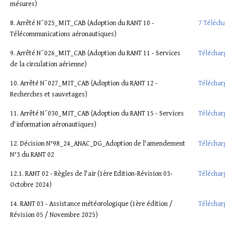
mésures)
8. Arrêté N¯025_MIT_CAB (Adoption du RANT 10 -
7 Téléch
Télécommunications aéronautiques)
9. Arrêté N¯026_MIT_CAB (Adoption du RANT 11 - Services
Téléchar
de la circulation aérienne)
10. Arrêté N¯027_MIT_CAB (Adoption du RANT 12 -
Téléchar
Recherches et sauvetages)
11. Arrêté N¯030_MIT_CAB (Adoption du RANT 15 - Services
Téléchar
d'information aéronautiques)
12. Décision N°98_24_ANAC_DG_Adoption de l'amendement
Téléchar
N°3 du RANT 02
12.1. RANT 02 - Règles de l'air (1ère Edition-Révision 03-
Téléchar
Octobre 2024)
14. RANT 03 - Assistance météorologique (1ère édition /
Téléchar
Révision 05 / Novembre 2025)