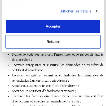
services.
animalier et à la protection de l’environnement.
La division Sécurité des Aérodromes, conformément à la décision
Afficher les détails
précédemment citée est chargée de :
Recevoir, enregistrer et instruire, les expressions d’intérêt reçues
Accepter
de postulants qui s’apprêtent à demander un certificat
d’aérodrome ;
Recevoir, enregistrer et instruire, les demandes formelles de
Refuser
certificat d’aérodrome,
Délivrer ou refuser un certificat d’aérodrome ;
Evaluer le coût des services, l’enregistrer et le percevoir auprès
des postulants ;
Recevoir, enregistrer et instruire les demandes de transfert de
certificat d’aérodrome ;
Recevoir, enregistrer, examiner et instruire les demandes de
renonciation à un certificat d’aérodrome ;
Annuler ou suspendre un certificat d’aérodrome ;
Accorder un certificat d’aérodrome provisoire ;
Examiner les facteurs qui exigent l’amendement d’un certificat
d’aérodrome et émettre les amendements requis ;