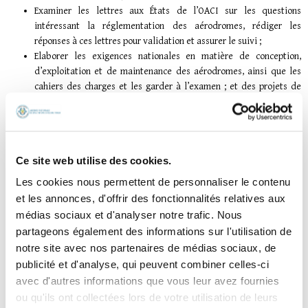
Examiner les lettres aux États de l’OACI sur les questions
intéressant la réglementation des aérodromes, rédiger les
réponses à ces lettres pour validation et assurer le suivi ;
Elaborer les exigences nationales en matière de conception,
d’exploitation et de maintenance des aérodromes, ainsi que les
cahiers des charges et les garder à l’examen ; et des projets de
guide (circulaires, éléments indicatifs de mise en œuvre) ;
Elaborer et émettre des ordonnances, règles, circulaires
consultatives et éléments indicatifs relatifs aux normes et
pratiques d’aérodrome ;
Ce site web utilise des cookies.
Examiner les plans et études pour de nouveaux aérodromes ou
pour l’extension ou la modification d’aérodromes existants qui
Les cookies nous permettent de personnaliser le contenu
sont soumis à l’approbation de l’Autorité de l’aviation civile, afin
et les annonces, d'offrir des fonctionnalités relatives aux
de s’assurer que les dispositions des SARP de l’OACI et celles de la
médias sociaux et d'analyser notre trafic. Nous
réglementation nationale sont respectées ;
partageons également des informations sur l'utilisation de
Donner des avis aux inspecteurs d’aérodrome, selon les besoins,
notre site avec nos partenaires de médias sociaux, de
au sujet des normes et pratiques d’aérodrome ;
publicité et d'analyse, qui peuvent combiner celles-ci
Participer aux activités d’inspections et de certification
avec d'autres informations que vous leur avez fournies
d’aérodrome ;
ou qu'ils ont collectées lors de votre utilisation de leurs
Suivre la mise en œuvre des procédures relatives au risque