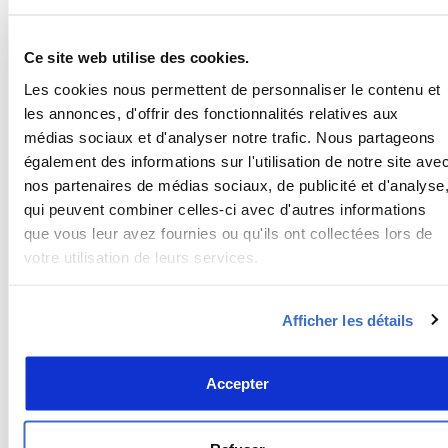
16. Arrêté N¯001_MTRAF_CAB_SG (Agrément SICASS-
Télécharger
TOGO)
Ce site web utilise des cookies.
Les cookies nous permettent de personnaliser le contenu et
17. Décision N¯44_16_ANAC-TOGO (Sanctions
Télécharger
les annonces, d'offrir des fonctionnalités relatives aux
manquements mesures sûreté AIGE)
médias sociaux et d'analyser notre trafic. Nous partageons
18. Décision N¯57_20_ANAC_DG_DSF (Amendement du
Télécharger
également des informations sur l'utilisation de notre site ave
cahier de charges pour l'exercice des prestataires
nos partenaires de médias sociaux, de publicité et d'analyse
AVSEC)
qui peuvent combiner celles-ci avec d'autres informations
que vous leur avez fournies ou qu'ils ont collectées lors de
19. RANT 09_Facilitation (2ème Edition-Révision 01-Mai
Télécharger
votre utilisation de leurs services.
2025)
20. Programme National de Facilitation du Transport
Télécharger
Aérien (1ere Edition-Révision 00-Août 2018)
Afficher les détails
Accepter
Affichage des éléments 1 à 23 sur 23 éléments