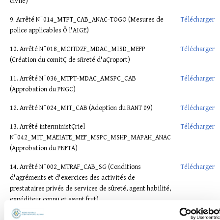
civile)
9. Arrêté N¯014_MTPT_CAB_ANAC-TOGO (Mesures de
Télécharger
police applicables Ö l'AIGE)
10. Arrêté N¯018_MCITDZF_MDAC_MISD_MEFP
Télécharger
(Création du comitÇ de sñreté d'aÇroport)
11. Arrêté N¯036_MTPT-MDAC_AMSPC_CAB
Télécharger
(Approbation du PNGC)
12. Arrêté N¯024_MIT_CAB (Adoption du RANT 09)
Télécharger
13. Arrêté interministÇriel
Télécharger
N¯042_MIT_MAEIATE_MEF_MSPC_MSHP_MAPAH_ANAC
(Approbation du PNFTA)
14. Arrêté N¯002_MTRAF_CAB_SG (Conditions
Télécharger
d'agréments et d'exercices des activités de
prestataires privés de services de sûreté, agent habilité,
expéditeur connu et agent fret)
15. Arrêté N¯034_MIT_CAB (Agrément SOTOSUR)
Télécharger