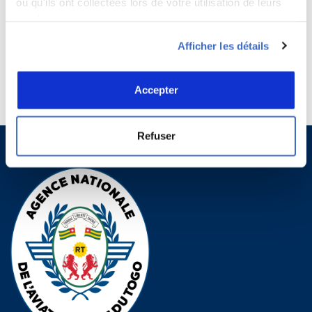
ou qu'ils ont collectées lors de votre utilisation de leurs
l’adoption de l’annexe 19, la nouvelle loi N°2016-011 du 07 juin 2016
services.
portant également code de l’aviation civile a été adoptée et promulguée.
L’ANAC est un établissement public national à caractère administratif,
Afficher les détails
doté de la personnalité morale et de l’autonomie de gestion et placé sous
la tutelle du ministre chargé de l’aviation civile.
Accepter
Refuser