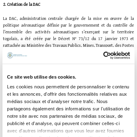
2. Création de la DAC
La DAC, administration centrale chargée de la mise en œuvre de la
politique aéronautique définie par le gouvernement et du contrôle de
l’ensemble des activités aéronautiques s’exerçant sur le territoire
togolais, a été créée par le Décret N° 73/12 du 17 janvier 1973 et
rattachée au Ministère des Travaux Publics, Mines, Transport, des Postes
et Télécommunications. La DAC a repris les prérogatives que conférait
l’article 10 à l’ASECNA. L’exploitation commerciale de l’aéroport de Lomé
Tokoin a été assuré par la DAC jusqu’à la création de la SALT.
Ce site web utilise des cookies.
3. Création de l’ANAC
Les cookies nous permettent de personnaliser le contenu
et les annonces, d'offrir des fonctionnalités relatives aux
Pour doter les autorités de l’aviation civile de compétence et de
médias sociaux et d'analyser notre trafic. Nous
ressources nécessaires pour assurer efficacement les tâches de
supervision des exploitants, des instances régionales et internationales
partageons également des informations sur l'utilisation de
(respectivement l’UEMOA et l’OACI) ont recommandé aux Etats la
notre site avec nos partenaires de médias sociaux, de
création de structures autonomes. C’est dans ce cadre que l’Agence
publicité et d'analyse, qui peuvent combiner celles-ci
nationale de l’aviation civile du Togo (ANAC) a été créée par loi N°2007-
avec d'autres informations que vous leur avez fournies
007 du 22 janvier 2007 portant code de l’aviation civile, et suite à