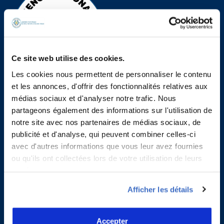
Ce site web utilise des cookies.
Les cookies nous permettent de personnaliser le contenu
et les annonces, d'offrir des fonctionnalités relatives aux
médias sociaux et d'analyser notre trafic. Nous
partageons également des informations sur l'utilisation de
Contacts
notre site avec nos partenaires de médias sociaux, de
publicité et d'analyse, qui peuvent combiner celles-ci
Agence Nationale de l’Aviation Civile du Togo
avec d'autres informations que vous leur avez fournies
Adresse :
B.P. 2699, Lomé -TOGO
ou qu'ils ont collectées lors de votre utilisation de leurs
Tél :
+228 22263740
services.
Fax :
+228 22260860
E-mail 1:
secretariat@anac-togo.tg
Afficher les détails
E-mail 2 :
anactogo@gmail.com
E-mail 3 :
anac@anac-togo.tg
Accepter