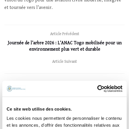
vision du Togo pour une aviation civile moderne, intégrée
et tournée vers l’avenir.
Article Précédent
Journée de l’arbre 2026 : L’ANAC Togo mobilisée pour un
environnement plus vert et durable
Article Suivant
Laisser un commentaire
Votre adresse e-mail ne sera pas publiée.
Les champs obligatoires sont
Ce site web utilise des cookies.
*
indiqués avec
Les cookies nous permettent de personnaliser le contenu
*
Commentaire
et les annonces, d'offrir des fonctionnalités relatives aux