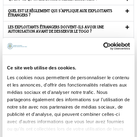
QUEL EST LE RÈGLEMENT QUI S’APPLIQUE AUX EXPLOITANTS
ÉTRANGERS ?
LES EXPLOITANTS ÉTRANGERS DOIVENT-ILS AVOIR UNE
AUTORISATION AVANT DE DESSERVIR LE TOGO ?
QUELLE LA VALIDITÉ D’UNE AUTORISATION D’EXPLOITATION
AÉRIENNE DÉLIVRÉE À UN EXPLOITANT ÉTRANGER ?
UN EXPLOITANT AÉRIEN ÉTRANGER PEUT EFFECTUER DES VOLS D’UN
POINT D'ORIGINE ET UN POINT DE DESTINATION SITUÉS SUR LE
Ce site web utilise des cookies.
TERRITOIRE NATIONAL ?
Les cookies nous permettent de personnaliser le contenu
QU’EST-CE QU’UN VOL D’AVIATION GÉNÉRALE ?
et les annonces, d'offrir des fonctionnalités relatives aux
médias sociaux et d'analyser notre trafic. Nous
QUEL EST LE RÈGLEMENT APPLICABLE À L’AVIATION GÉNÉRALE ?
partageons également des informations sur l'utilisation de
UN EXPLOITANT D’AVIATION GÉNÉRALE DOIT AVOIR UNE
notre site avec nos partenaires de médias sociaux, de
AUTORISATION AVANT D’EXERCER SON ACTIVITÉ ?
publicité et d'analyse, qui peuvent combiner celles-ci
QU’EST-CE QU’UN TRAVAIL AÉRIEN ?
avec d'autres informations que vous leur avez fournies
ou qu'ils ont collectées lors de votre utilisation de leurs
QUEL EST LE RÈGLEMENT APPLICABLE AU TRAVAIL AÉRIEN ?
services.