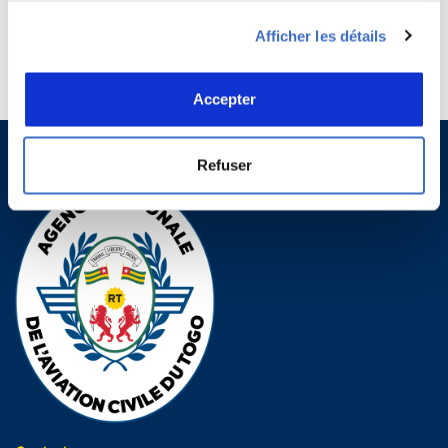
UN EXPLOITANT DE TRAVAIL AÉRIEN DOIT AVOIR UNE
Afficher les détails
AUTORISATION AVANT D’EXERCER SON ACTIVITÉ ?
QUELLE EST LA RÉGLEMENTATION APPLICABLE À L’ASSISTANCE EN
ESCALE AU TOGO ?
Accepter
Refuser