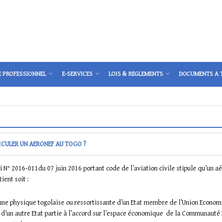
E PROFESSIONNEL
E-SERVICES
LOIS & REGLEMENTS
DOCUMENTS A 
CULER UN AERONEF AU TOGO ?
loi N° 2016-011du 07 juin 2016 portant code de l’aviation civile stipule qu’un 
ient soit :
nne physique togolaise ou ressortissante d’un Etat membre de l’Union Econo
d’un autre Etat partie à l’accord sur l’espace économique de la Communauté 