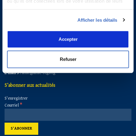
ou qu'ils ont collectées lors de votre utilisation de leurs
services.
Contacts
Afficher les détails
Agence Nationale de l’Aviation Civile du Togo
Accepter
Adresse :
B.P. 2699, Lomé -TOGO
Tél :
+228 22263740
Fax :
+228 22260860
Refuser
E-mail 1:
secretariat@anac-togo.tg
E-mail 2 :
anactogo@gmail.com
E-mail 3 :
anac@anac-togo.tg
S’abonner aux actualités
S'enregistrer
*
Courriel