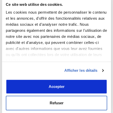
Ce site web utilise des cookies.
Les cookies nous permettent de personnaliser le contenu
*
Nom
et les annonces, d'offrir des fonctionnalités relatives aux
médias sociaux et d'analyser notre trafic. Nous
partageons également des informations sur l'utilisation de
*
E-mail
notre site avec nos partenaires de médias sociaux, de
publicité et d'analyse, qui peuvent combiner celles-ci
avec d'autres informations que vous leur avez fournies
ou qu'ils ont collectées lors de votre utilisation de leurs
Site web
services.
Afficher les détails
Accepter
un + 3 =
Saisissez votre réponse en chiffres
Refuser
dix-sept + 13 =