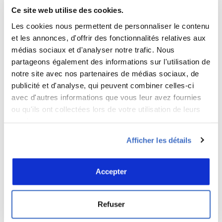
Ce site web utilise des cookies.
*
Les cookies nous permettent de personnaliser le contenu
E-mail
et les annonces, d'offrir des fonctionnalités relatives aux
médias sociaux et d'analyser notre trafic. Nous
partageons également des informations sur l'utilisation de
Site web
notre site avec nos partenaires de médias sociaux, de
publicité et d'analyse, qui peuvent combiner celles-ci
avec d'autres informations que vous leur avez fournies
ou qu'ils ont collectées lors de votre utilisation de leurs
services.
+ 5 = douze
Afficher les détails
Saisissez votre réponse en chiffres
Accepter
4 × quatre =
Refuser