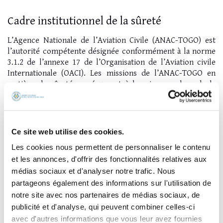
Cadre institutionnel de la sûreté
L’Agence Nationale de l’Aviation Civile (ANAC-TOGO) est
l’autorité compétente désignée conformément à la norme
3.1.2 de l’annexe 17 de l’Organisation de l’Aviation civile
Internationale (OACI). Les missions de l’ANAC-TOGO en
matière de sûreté se résument à la mise en place de la
réglementation et la supervision des activités.
Ce site web utilise des cookies.
La mise en œuvre des mesures de sûreté est dévolue à
l’Autorité de Sûreté de l’Aéroport International Gnassingbé
Les cookies nous permettent de personnaliser le contenu
Eyadema (ASAIGE) structure administrative créée en juillet
et les annonces, d'offrir des fonctionnalités relatives aux
2011 et rattachée au ministère des transports. L’ASAIGE est
médias sociaux et d'analyser notre trafic. Nous
également l’organe de coordination des mesures de sûreté
partageons également des informations sur l'utilisation de
en conformité avec la norme 3.2.2 de l’Annexe 17 de l’OACI.
notre site avec nos partenaires de médias sociaux, de
publicité et d'analyse, qui peuvent combiner celles-ci
avec d'autres informations que vous leur avez fournies