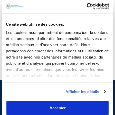
neuf × 7 =
Ce site web utilise des cookies.
Saisissez votre réponse en chiffres
Les cookies nous permettent de personnaliser le contenu
et les annonces, d'offrir des fonctionnalités relatives aux
seize + huit =
médias sociaux et d'analyser notre trafic. Nous
partageons également des informations sur l'utilisation de
notre site avec nos partenaires de médias sociaux, de
publicité et d'analyse, qui peuvent combiner celles-ci
avec d'autres informations que vous leur avez fournies
ou qu'ils ont collectées lors de votre utilisation de leurs
services.
Afficher les détails
Accepter