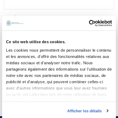
Site web
Ce site web utilise des cookies.
9 −
= quatre
Les cookies nous permettent de personnaliser le contenu
et les annonces, d'offrir des fonctionnalités relatives aux
médias sociaux et d'analyser notre trafic. Nous
Saisissez votre réponse en chiffres
partageons également des informations sur l'utilisation de
deux × deux =
notre site avec nos partenaires de médias sociaux, de
publicité et d'analyse, qui peuvent combiner celles-ci
avec d'autres informations que vous leur avez fournies
ou qu'ils ont collectées lors de votre utilisation de leurs
services.
Afficher les détails