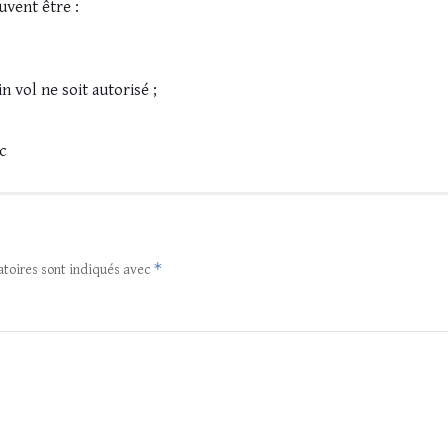
vent être :
 vol ne soit autorisé ;
ic
*
atoires sont indiqués avec