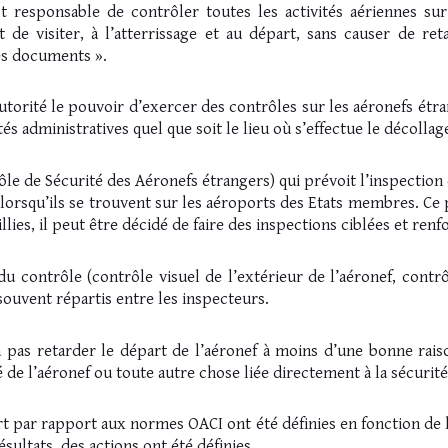
 responsable de contrôler toutes les activités aériennes sur so
e visiter, à l’atterrissage et au départ, sans causer de ret
res documents ».
utorité le pouvoir d’exercer des contrôles sur les aéronefs étran
és administratives quel que soit le lieu où s’effectue le décollage
le de Sécurité des Aéronefs étrangers) qui prévoit l’inspection
lorsqu’ils se trouvent sur les aéroports des Etats membres. Ce 
lies, il peut être décidé de faire des inspections ciblées et renf
du contrôle (contrôle visuel de l’extérieur de l’aéronef, contr
ouvent répartis entre les inspecteurs.
a pas retarder le départ de l’aéronef à moins d’une bonne raiso
é de l’aéronef ou toute autre chose liée directement à la sécurit
t par rapport aux normes OACI ont été définies en fonction de l’i
sultats, des actions ont été définies.