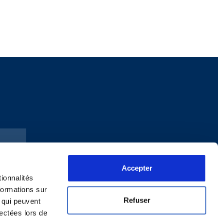
Accepter
ionnalités
formations sur
Refuser
, qui peuvent
lectées lors de