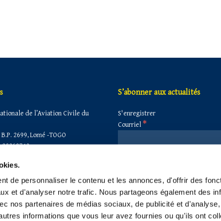
s
S’abonner aux actualités
tionale de l’Aviation Civile du
S'enregistrer
*
Courriel
B.P. 2699, Lomé -TOGO
 22263740
 22260860
okies.
secretariat@anac-togo.tg
anactogo@gmail.com
t de personnaliser le contenu et les annonces, d'offrir des fonct
anac@anac-togo.tg
ux et d'analyser notre trafic. Nous partageons également des in
 avec nos partenaires de médias sociaux, de publicité et d'analyse
autres informations que vous leur avez fournies ou qu'ils ont col