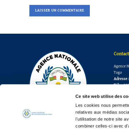
Contact
Agence Na
Togo
Adresse :
Tél :
+228
Fax :
+228
Ce site web utilise des co
E-mail 1:
E-mail 2 :
Les cookies nous permetten
E-mail 3 :
relatives aux médias socia
l'utilisation de notre site
combiner celles-ci avec d'