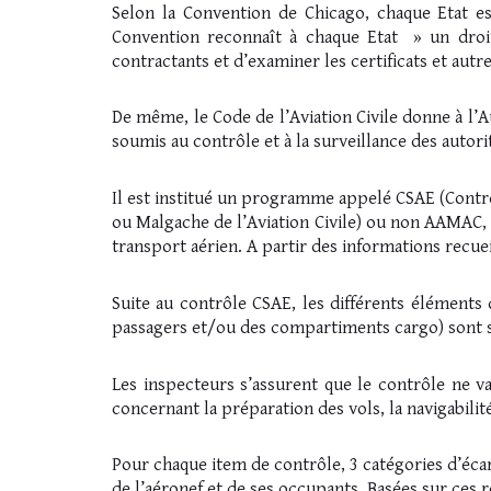
Selon la Convention de Chicago, chaque Etat est
Convention reconnaît à chaque Etat » un droit d
contractants et d’examiner les certificats et aut
De même, le Code de l’Aviation Civile donne à l’A
soumis au contrôle et à la surveillance des autorit
Il est institué un programme appelé CSAE (Contrô
ou Malgache de l’Aviation Civile) ou non AAMAC, 
transport aérien. A partir des informations recueil
Suite au contrôle CSAE, les différents éléments 
passagers et/ou des compartiments cargo) sont s
Les inspecteurs s’assurent que le contrôle ne v
concernant la préparation des vols, la navigabilit
Pour chaque item de contrôle, 3 catégories d’écar
de l’aéronef et de ses occupants. Basées sur ces ré