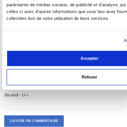
partenaires de médias sociaux, de publicité et d'analyse, qu
*
E-mail
celles-ci avec d'autres informations que vous leur avez fourni
collectées lors de votre utilisation de leurs services.
Site web
A
Accepter
deux ×
= 12
Refuser
Saisissez votre réponse en chiffres
dix-neuf − 15 =