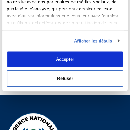
notre site avec nos partenaires de médias sociaux, de
publicité et d'analyse, qui peuvent combiner celles-ci
avec d'autres informations que vous leur avez fournies
5 − trois =
ou qu'ils ont collectées lors de votre utilisation de leurs
services.
Saisissez votre réponse en chiffres
Afficher les détails
2 + 18 =
Accepter
Refuser