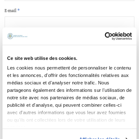
*
E-mail
Site web
Ce site web utilise des cookies.
Les cookies nous permettent de personnaliser le contenu
et les annonces, d'offrir des fonctionnalités relatives aux
trois ×
= 27
médias sociaux et d'analyser notre trafic. Nous
partageons également des informations sur l'utilisation de
Saisissez votre réponse en chiffres
notre site avec nos partenaires de médias sociaux, de
5 × 1 =
publicité et d'analyse, qui peuvent combiner celles-ci
avec d'autres informations que vous leur avez fournies
ou qu'ils ont collectées lors de votre utilisation de leurs
services.