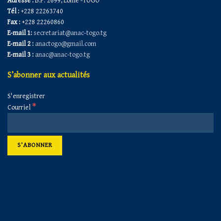
Adresse :
B.P. 2699, Lomé -TOGO
Tél :
+228 22263740
Fax :
+228 22260860
E-mail 1:
secretariat@anac-togo.tg
E-mail 2 :
anactogo@gmail.com
E-mail 3 :
anac@anac-togo.tg
S’abonner aux actualités
S'enregistrer
*
Courriel