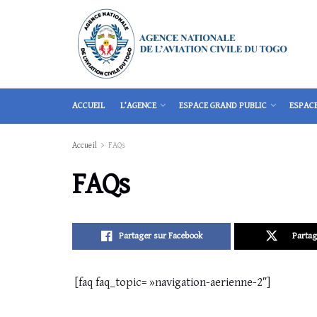
ACCUEIL
L’AGENCE
ESPACE GRAND PUBLIC
ESPAC
Accueil
FAQs
FAQs
Partager sur Facebook
Partag
[faq faq_topic= »navigation-aerienne-2″]