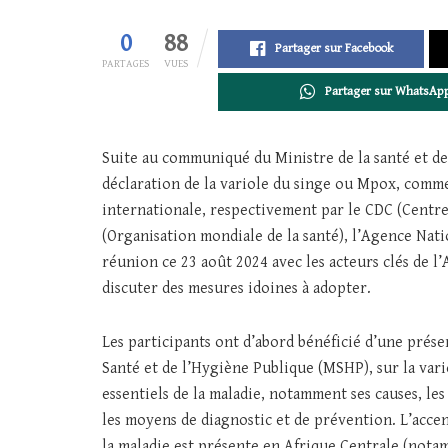
0
88
Partager sur Facebook
PARTAGES
VUES
Partager sur WhatsAp
Suite au communiqué du Ministre de la santé et de 
déclaration de la variole du singe ou Mpox, comm
internationale, respectivement par le CDC (Centre
(Organisation mondiale de la santé), l’Agence Nat
réunion ce 23 août 2024 avec les acteurs clés de 
discuter des mesures idoines à adopter.
Les participants ont d’abord bénéficié d’une prése
Santé et de l’Hygiène Publique (MSHP), sur la vari
essentiels de la maladie, notamment ses causes, le
les moyens de diagnostic et de prévention. L’accen
la maladie est présente en Afrique Centrale (nota