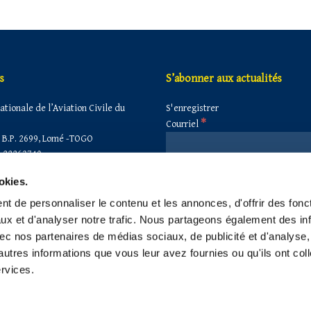
s
S’abonner aux actualités
tionale de l’Aviation Civile du
S'enregistrer
*
Courriel
B.P. 2699, Lomé -TOGO
 22263740
 22260860
okies.
secretariat@anac-togo.tg
anactogo@gmail.com
t de personnaliser le contenu et les annonces, d'offrir des fonct
anac@anac-togo.tg
ux et d'analyser notre trafic. Nous partageons également des in
 avec nos partenaires de médias sociaux, de publicité et d'analyse
autres informations que vous leur avez fournies ou qu'ils ont col
ervices.