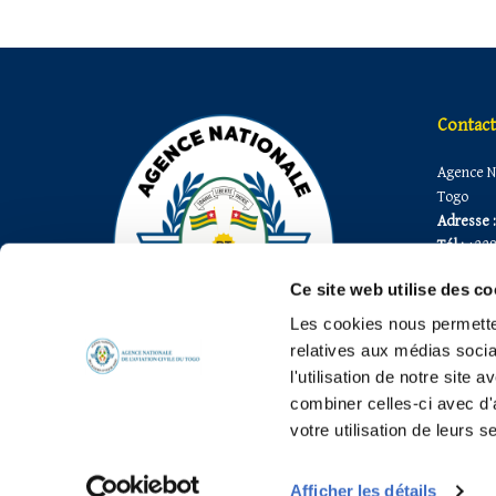
Contact
Agence Na
Togo
Adresse :
Tél :
+228
Fax :
+228
Ce site web utilise des co
E-mail 1:
E-mail 2 :
Les cookies nous permetten
E-mail 3 :
relatives aux médias socia
l'utilisation de notre site
combiner celles-ci avec d'
votre utilisation de leurs s
Copyright 2026, © ANAC-TOGO, Tous droits réservés
Afficher les détails