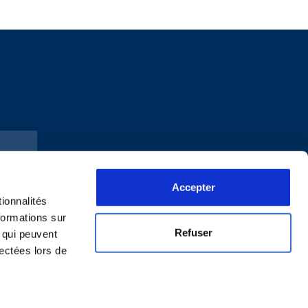
Accepter
ionnalités
formations sur
Refuser
, qui peuvent
lectées lors de