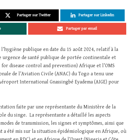
Partager sur Twitter
Partager sur Linkedin
p
Partager par email
l’hygiène publique en date du 15 août 2024, relatif à la
e urgence de santé publique de portée continentale et
 for disease control and prevention) Afrique et l’OMS
ionale de l’Aviation Civile (ANAC) du Togo a tenu une
l’Aéroport International Gnassingbé Eyadema (AIGE) pour
ntation faite par une représentante du Ministère de la
ole du singe. La représentante a détaillé les aspects
s modes de transmission, les signes et symptômes, ainsi que
t a été mis sur la situation épidémiologique en Afrique, où
mment en RDC) et en Afrique de l’Ouest (Nigeria et Côte