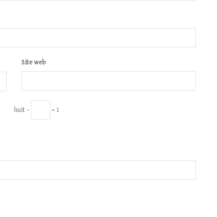
Site web
huit −
= 1