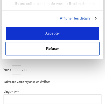
Nom
ou qu'ils ont collectées lors de votre utilisation de leurs
services.
Afficher les détails
*
E-mail
Accepter
Site web
Refuser
huit +
= 12
Saisissez votre réponse en chiffres
vingt + 19 =