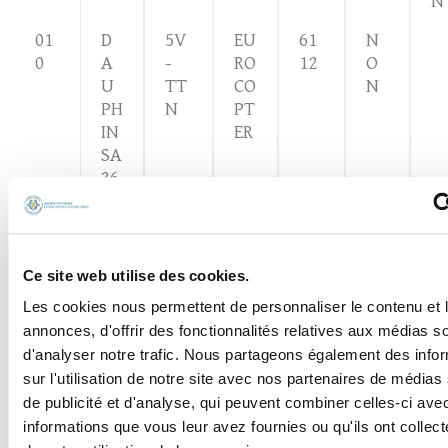
N
01
D
5V
EU
61
N
0
A
-
RO
12
O
U
TT
CO
N
PH
N
PT
IN
ER
SA
36
5N
Affichage des éléments 1 à 10 sur 46
Ce site web utilise des cookies.
éléments
Les cookies nous permettent de personnaliser le contenu et 
annonces, d'offrir des fonctionnalités relatives aux médias s
d'analyser notre trafic. Nous partageons également des info
❮
1
2
3
4
5
❯
sur l'utilisation de notre site avec nos partenaires de médias
de publicité et d'analyse, qui peuvent combiner celles-ci ave
informations que vous leur avez fournies ou qu'ils ont collect