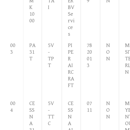
M
TA
ER
9
N
K
I
BV
10
Se
00
rvi
ce
s
00
PA
5V
PI
78
N
M
3
31
-
PE
20
O
SI
T
TP
R
01
N
T
T
AI
3
RL
RC
N
RA
FT
00
CE
5V
CE
07
N
M
4
SS
-
SS
11
O
Y
N
TT
N
N
N
A
C
A
O