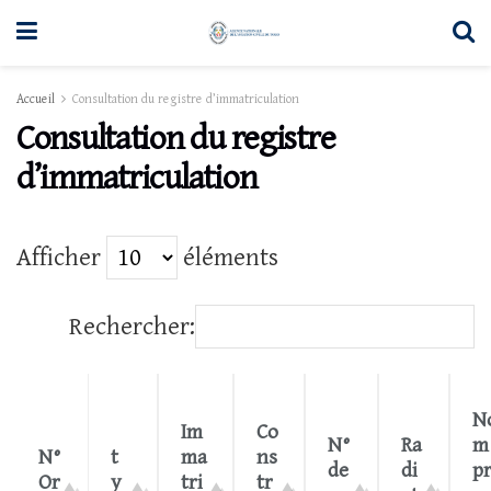
Accueil
Consultation du registre d’immatriculation
Consultation du registre
d’immatriculation
Afficher
éléments
Rechercher:
N
Im
Co
N°
Ra
m
N°
t
ma
ns
de
di
p
Or
y
tri
tr