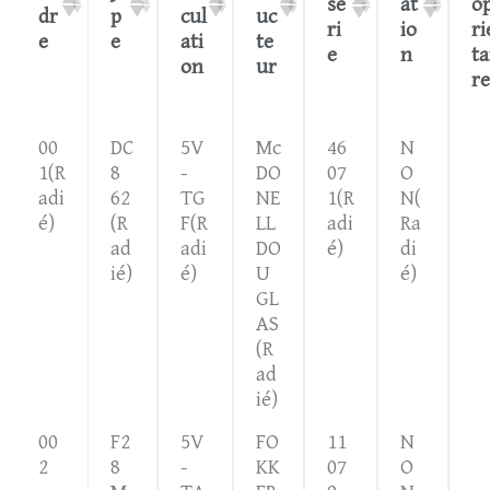
se
at
o
dr
p
cul
uc
ri
io
ri
e
e
ati
te
e
n
ta
on
ur
re
00
DC
5V
Mc
46
N
1(R
8
-
DO
07
O
adi
62
TG
NE
1(R
N(
é)
(R
F(R
LL
adi
Ra
ad
adi
DO
é)
di
ié)
é)
U
é)
GL
AS
(R
ad
ié)
00
F2
5V
FO
11
N
2
8
-
KK
07
O