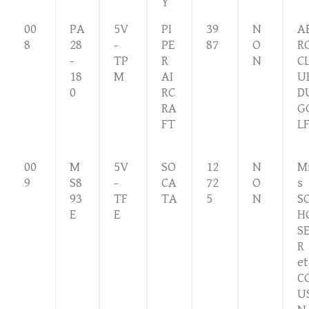
Y
00
PA
5V
PI
39
N
A
8
28
-
PE
87
O
R
-
TP
R
N
C
18
M
AI
U
0
RC
D
RA
G
FT
L
00
M
5V
SO
12
N
M
9
S8
-
CA
72
O
s
93
TF
TA
5
N
S
E
E
H
S
R
et
C
U