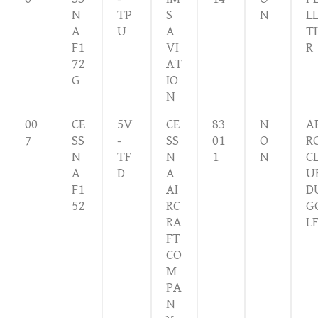
N
TP
S
N
L
A
U
A
TI
F1
VI
R
72
AT
G
IO
N
00
CE
5V
CE
83
N
A
7
SS
-
SS
01
O
R
N
TF
N
1
N
C
A
D
A
U
F1
AI
D
52
RC
G
RA
L
FT
CO
M
PA
N