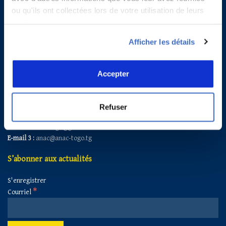
ou qu'ils ont collectées lors de votre utilisation de leurs
services.
Afficher les détails
Contacts
Agence Nationale de l’Aviation Civile du Togo
Accepter
Adresse :
B.P. 2699, Lomé -TOGO
Tél :
+228 22263740
Fax :
+228 22260860
Refuser
E-mail 1:
secretariat@anac-togo.tg
E-mail 2 :
anactogo@gmail.com
E-mail 3 :
anac@anac-togo.tg
S’abonner aux actualités
S'enregistrer
*
Courriel