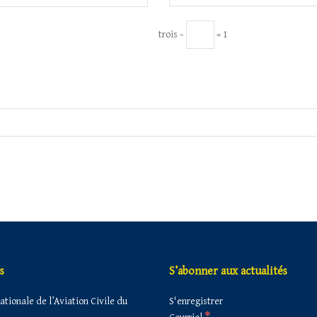
trois −
= 1
s
S’abonner aux actualités
tionale de l’Aviation Civile du
S'enregistrer