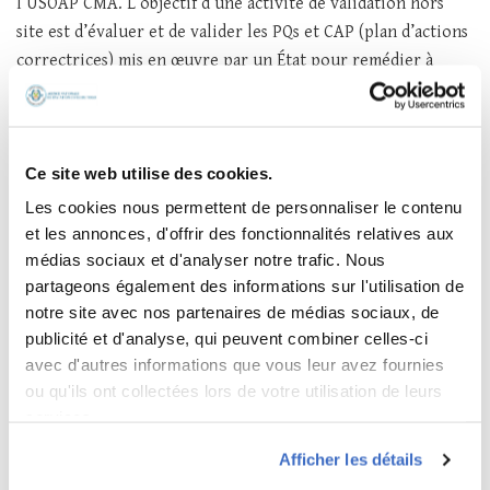
l’USOAP CMA. L’objectif d’une activité de validation hors
site est d’évaluer et de valider les PQs et CAP (plan d’actions
correctrices) mis en œuvre par un État pour remédier à
certaines constatations de PQ sans mener d’activité sur le
terrain (soit un audit ou une ICVM). Les CAP liés à la plupart
des constatations de PQ associées aux ÉC 6, 7 et 8 doivent
Ce site web utilise des cookies.
être évalués et validés au moyen d’une activité sur le
terrain.
Les cookies nous permettent de personnaliser le contenu
et les annonces, d'offrir des fonctionnalités relatives aux
Il faut rappeler que les audits de l’OACI sont basés sur la
médias sociaux et d'analyser notre trafic. Nous
mise en œuvre des huit (08) éléments cruciaux du système de
partageons également des informations sur l'utilisation de
supervision de la sécurité de chaque Etat. Les éléments
notre site avec nos partenaires de médias sociaux, de
cruciaux (ÉC) sont classés en deux groupes:
publicité et d'analyse, qui peuvent combiner celles-ci
avec d'autres informations que vous leur avez fournies
les ÉC 1 à 5 concernent « l’établissement
», c’est-à-dire
ou qu'ils ont collectées lors de votre utilisation de leurs
qu’ils indiquent que les dispositions visées doivent être
services.
intégralement et efficacement établies dans le système
Afficher les détails
de supervision de la sécurité de l’État.