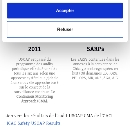
les ÉC 6 à 8 portent sur « la mise en œuvre »,
c’est-à-
Accepter
dire qu’ils indiquent que les dispositions visées doivent
être intégralement et efficacement mises en œuvre
dans le système de supervision de la sécurité de l’État.
Refuser
2011
SARPs
USOAP est passé du
Les SARPs contenues dans les
programme des audits
annexes à la convention de
périodique effectué une fois
Chicago sont regroupées en
tous les six ans selon une
huit (08) domaines LEG, ORG,
approche systémique globale
PEL, OPS, AIR, ANS, AGA, AIG.
à une nouvelle approche basé
sur le concept de la
surveillance continue :
Le
Continuous Monitoring
Approach (CMA).
Lien vers les résultats de l’audit USOAP CMA de l’OACI
:
ICAO Safety USOAP Results