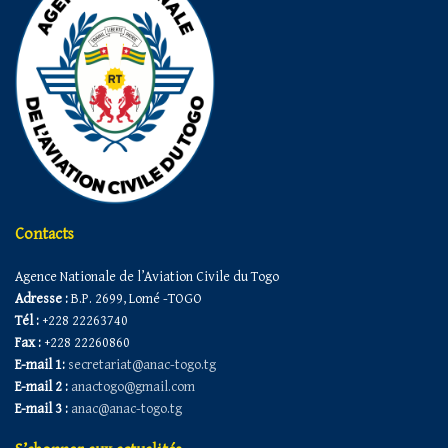
Contacts
Agence Nationale de l’Aviation Civile du Togo
Adresse :
B.P. 2699, Lomé -TOGO
Tél :
+228 22263740
Fax :
+228 22260860
E-mail 1:
secretariat@anac-togo.tg
E-mail 2 :
anactogo@gmail.com
E-mail 3 :
anac@anac-togo.tg