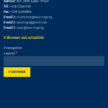
Adresse :
B.P. 2699, Lomé -TOGO
Tél :
+228 22263740
Fax :
+228 22260860
E-mail 1:
secretariat@anac-togo.tg
E-mail 2 :
anactogo@gmail.com
E-mail 3 :
anac@anac-togo.tg
S’abonner aux actualités
S'enregistrer
*
Courriel