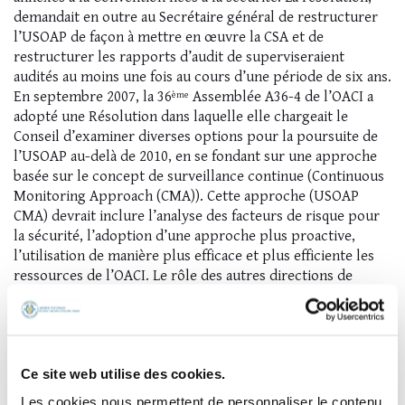
demandait en outre au Secrétaire général de restructurer
l’USOAP de façon à mettre en œuvre la CSA et de
restructurer les rapports d’audit de superviseraient
audités au moins une fois au cours d’une période de six ans.
En septembre 2007, la 36
Assemblée A36-4 de l’OACI a
ème
adopté une Résolution dans laquelle elle chargeait le
Conseil d’examiner diverses options pour la poursuite de
l’USOAP au-delà de 2010, en se fondant sur une approche
basée sur le concept de surveillance continue (Continuous
Monitoring Approach (CMA)). Cette approche (USOAP
CMA) devrait inclure l’analyse des facteurs de risque pour
la sécurité, l’adoption d’une approche plus proactive,
l’utilisation de manière plus efficace et plus efficiente les
ressources de l’OACI. Le rôle des autres directions de
l’OACI et des bureaux régionaux devant s’accroitre.
Dans la mise en œuvre de l’USOAP CMA, les questions de
PQ (Questionnaires du protocole OACI) liées aux éléments
cruciaux de supervision de la sécurité (ÉC) 1 à 5 font l’objet
Ce site web utilise des cookies.
d’une validation hors site via l’outil en ligne dédié à
Les cookies nous permettent de personnaliser le contenu