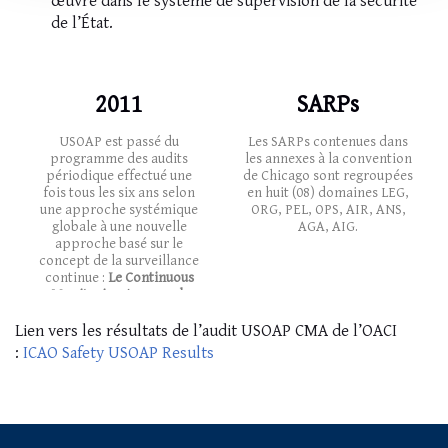
œuvre dans le système de supervision de la sécurité
de l’État.
2011
SARPs
USOAP est passé du
Les SARPs contenues dans
programme des audits
les annexes à la convention
périodique effectué une
de Chicago sont regroupées
fois tous les six ans selon
en huit (08) domaines LEG,
une approche systémique
ORG, PEL, OPS, AIR, ANS,
globale à une nouvelle
AGA, AIG.
approche basé sur le
concept de la surveillance
continue :
Le Continuous
Monitoring Approach
(CMA).
Lien vers les résultats de l’audit USOAP CMA de l’OACI
:
ICAO Safety USOAP Results