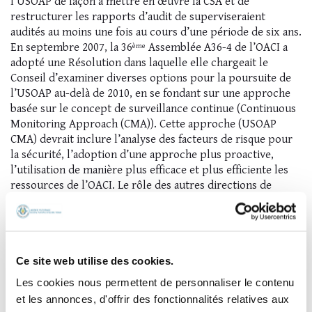
l’USOAP de façon à mettre en œuvre la CSA et de
restructurer les rapports d’audit de superviseraient
audités au moins une fois au cours d’une période de six ans.
En septembre 2007, la 36
Assemblée A36-4 de l’OACI a
ème
adopté une Résolution dans laquelle elle chargeait le
Conseil d’examiner diverses options pour la poursuite de
l’USOAP au-delà de 2010, en se fondant sur une approche
basée sur le concept de surveillance continue (Continuous
Monitoring Approach (CMA)). Cette approche (USOAP
CMA) devrait inclure l’analyse des facteurs de risque pour
la sécurité, l’adoption d’une approche plus proactive,
l’utilisation de manière plus efficace et plus efficiente les
ressources de l’OACI. Le rôle des autres directions de
l’OACI et des bureaux régionaux devant s’accroitre.
Dans la mise en œuvre de l’USOAP CMA, les questions de
PQ (Questionnaires du protocole OACI) liées aux éléments
cruciaux de supervision de la sécurité (ÉC) 1 à 5 font l’objet
Ce site web utilise des cookies.
d’une validation hors site via l’outil en ligne dédié à
Les cookies nous permettent de personnaliser le contenu
l’USOAP CMA. L’objectif d’une activité de validation hors
et les annonces, d'offrir des fonctionnalités relatives aux
site est d’évaluer et de valider les PQs et CAP (plan