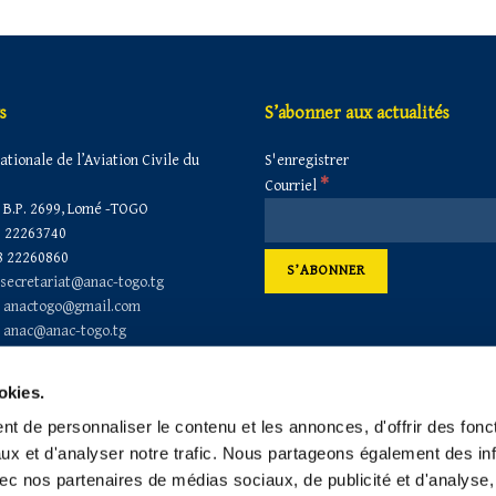
s
S’abonner aux actualités
tionale de l’Aviation Civile du
S'enregistrer
*
Courriel
B.P. 2699, Lomé -TOGO
 22263740
 22260860
secretariat@anac-togo.tg
anactogo@gmail.com
anac@anac-togo.tg
okies.
t de personnaliser le contenu et les annonces, d'offrir des fonct
ux et d'analyser notre trafic. Nous partageons également des in
 avec nos partenaires de médias sociaux, de publicité et d'analyse