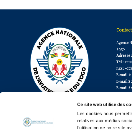
Contact
Agence Na
Togo
Adresse :
Tél :
+228
Fax :
+228
E-mail 1:
E-mail 2 :
E-mail 3 :
Ce site web utilise des co
Les cookies nous permetten
relatives aux médias socia
Copyright 2026, © ANAC-TOGO, Tous droits réservés
l'utilisation de notre site