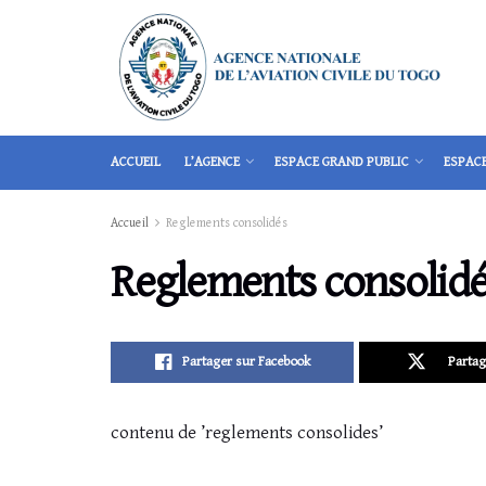
ACCUEIL
L’AGENCE
ESPACE GRAND PUBLIC
ESPAC
Accueil
Reglements consolidés
Reglements consolid
Partager sur Facebook
Partag
contenu de ’reglements consolides’