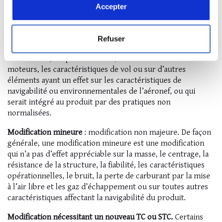
De façon générale, une modification majeure est un
Accepter
changement de la conception de type non prévu dans les
spécifications relatives à l’aéronef, à ses moteurs ou à ses
hélices qui pourrait avoir une incidence assez marquée sur
Refuser
les limites de masse et de centrage, la résistance
structurelle, les performances, le fonctionnement des
moteurs, les caractéristiques de vol ou sur d’autres
éléments ayant un effet sur les caractéristiques de
navigabilité ou environnementales de l’aéronef, ou qui
serait intégré au produit par des pratiques non
normalisées.
Modification mineure
: modification non majeure. De façon
générale, une modification mineure est une modification
qui n’a pas d’effet appréciable sur la masse, le centrage, la
résistance de la structure, la fiabilité, les caractéristiques
opérationnelles, le bruit, la perte de carburant par la mise
à l’air libre et les gaz d’échappement ou sur toutes autres
caractéristiques affectant la navigabilité du produit.
Modification nécessitant un nouveau TC ou STC.
Certains