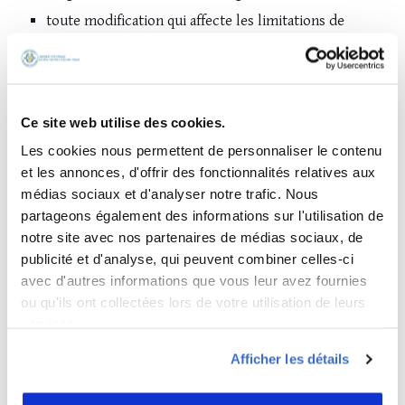
toute modification qui affecte les limitations de
navigabilité (ALS) ou les limitations opérationnelles ;
toute modification qui introduit ou affecte les
fonctions où l’effet de panne est classé catastrophique
ou dangereux ;
Ce site web utilise des cookies.
toute modification qui a un effet appréciable ou qui
Les cookies nous permettent de personnaliser le contenu
pourrait avoir un effet appréciable, si elle était mal
et les annonces, d'offrir des fonctionnalités relatives aux
conçue, sur toute caractéristique qui affecterait la
médias sociaux et d'analyser notre trafic. Nous
navigabilité, la fiabilité, les performances, le
fonctionnement, le vol, les effets environnementaux
partageons également des informations sur l'utilisation de
du produit ;
notre site avec nos partenaires de médias sociaux, de
publicité et d'analyse, qui peuvent combiner celles-ci
toute modification qui fait appel à des méthodes, des
avec d'autres informations que vous leur avez fournies
techniques ou des pratiques inhabituelles en
aéronautique, ou qui ne peut être réalisée par des
ou qu'ils ont collectées lors de votre utilisation de leurs
opérations simples ;
services.
ou toute opération ayant une influence particulière
Afficher les détails
ou remarquable sur le programme d’entretien.