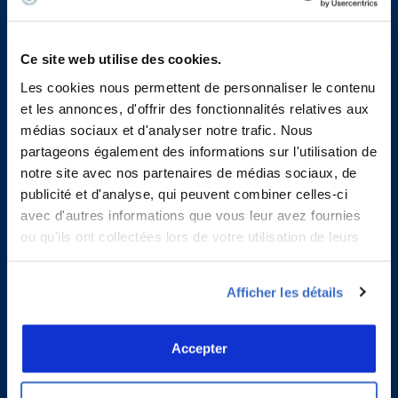
Ce site web utilise des cookies.
Les cookies nous permettent de personnaliser le contenu
et les annonces, d'offrir des fonctionnalités relatives aux
Contacts
médias sociaux et d'analyser notre trafic. Nous
partageons également des informations sur l'utilisation de
Agence Nationale de l’Aviation Civile du Togo
notre site avec nos partenaires de médias sociaux, de
Adresse :
B.P. 2699, Lomé -TOGO
publicité et d'analyse, qui peuvent combiner celles-ci
Tél :
+228 22263740
avec d'autres informations que vous leur avez fournies
Fax :
+228 22260860
ou qu'ils ont collectées lors de votre utilisation de leurs
E-mail 1:
secretariat@anac-togo.tg
services.
E-mail 2 :
anactogo@gmail.com
E-mail 3 :
anac@anac-togo.tg
Afficher les détails
S’abonner aux actualités
Accepter
S'enregistrer
*
Courriel